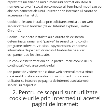
reprezinta un fisier de mici dimensiuni, format din litere si
numere, care va fi stocat pe computerul, terminalul mobil sau pe
alte echipamente ale unui utilizator prin intermediul carora se
acceseaza internetul.
Cookie-urile sunt instalate prin solicitarea emisa de un web-
server catre un browser (de ex. Internet Explorer, Firefox,
Chrome).
Cookie-urile odata instalate au o durata de existenta
determinata, ramanand "pasive", in sensul ca nu contin
programe software, virusi sau spyware si nu vor accesa
informatiile de pe hard driverul utilizatorului pe al carui
echipament au fost instalate.
Un cookie este format din doua parti:numele cookie-ului si
continutul / valoarea cookie-ului.
Din punct de vedere tehnic, doar web-serverul care a trimis
cookie-ul il poate accesa din nou in momentul in care un
utilizator se intoarce pe pagina de internet asociata web-
serverului respectiv.
2. Pentru ce scopuri sunt utilizate
cookie-urile prin intermediul acestei
pagini de internet: