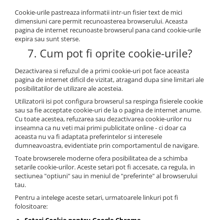
Cookie-urile pastreaza informatii intr-un fisier text de mici
dimensiuni care permit recunoasterea browserului. Aceasta
pagina de internet recunoaste browserul pana cand cookie-urile
expira sau sunt sterse.
7. Cum pot fi oprite cookie-urile?
Dezactivarea si refuzul de a primi cookie-uri pot face aceasta
pagina de internet dificil de vizitat, atragand dupa sine limitari ale
posibilitatilor de utilizare ale acesteia.
Utilizatorii isi pot configura browserul sa respinga fisierele cookie
sau sa fie acceptate cookie-uri de la o pagina de internet anume.
Cu toate acestea, refuzarea sau dezactivarea cookie-urilor nu
inseamna ca nu veti mai primi publicitate online - ci doar ca
aceasta nu va fi adaptata preferintelor si interesele
dumneavoastra, evidentiate prin comportamentul de navigare.
Toate browserele moderne ofera posibilitatea de a schimba
setarile cookie-urilor. Aceste setari pot fi accesate, ca regula, in
sectiunea "optiuni" sau in meniul de "preferinte" al browserului
tau.
Pentru a intelege aceste setari, urmatoarele linkuri pot fi
folositoare: