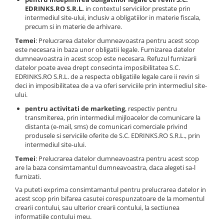
EDRINKS.RO S.R.L.
in contextul serviciilor prestate prin
intermediul site-ului, inclusiv a obligatiilor in materie fiscala,
precum si in materie de arhivare.
Temei
: Prelucrarea datelor dumneavoastra pentru acest scop
este necesara in baza unor obligatii legale. Furnizarea datelor
dumneavoastra in acest scop este necesara. Refuzul furnizarii
datelor poate avea drept consecinta imposibilitatea S.C.
EDRINKS.RO S.R.L. de a respecta obligatiile legale care ii revin si
deci in imposibilitatea de a va oferi serviciile prin intermediul site-
ului.
pentru activitati de marketing
, respectiv pentru
transmiterea, prin intermediul mijloacelor de comunicare la
distanta (e-mail, sms) de comunicari comerciale privind
produsele si serviciile oferite de S.C. EDRINKS.RO S.R.L., prin
intermediul site-ului.
Temei
: Prelucrarea datelor dumneavoastra pentru acest scop
are la baza consimtamantul dumneavoastra, daca alegeti sa-l
furnizati.
Va puteti exprima consimtamantul pentru prelucrarea datelor in
acest scop prin bifarea casutei corespunzatoare de la momentul
crearii contului, sau ulterior crearii contului, la sectiunea
informatiile contului meu.