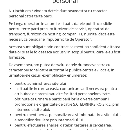
personal
Nu inchiriem / vindem datele dumneavoastra cu caracter
personal catre terte parti.
Pe langa operator, in anumite situatii, datele pot fi accesibile
pentru terte parti precum furnizori de servicii, operatori de
transport, furnizori de hosting, companii IT, numite, daca este
necesar, ca persoane imputernicite de Operator.
Acestea sunt obligate prin contract sa mentina confidentialitatea
datelor si sa le foloseasca exclusiv in scopul pentru care le-au fost
furnizate.
De asemenea, am putea dezvalui datele dumneavoastra cu
caracter personal catre autoritatile publice centrale / locale, in
urmatoarele cazuri exemplificativ enumerate:
pentru administrarea site-ului
in situatiile in care aceasta comunicare ar fi necesara pentru
atribuirea de premii sau alte facilitati persoanelor vizate,
obtinute ca urmare a participarii lor la diverse campanii
promotionale organizate de catre S.C. EDRINKS.RO S.R.L. prin
intermediul site-ului;
pentru mentinerea, personalizarea si imbunatatirea site-ului si
a serviciilor derulate prin intermediul lui
pentru efectuarea analizei datelor, testarea si cercetarea,