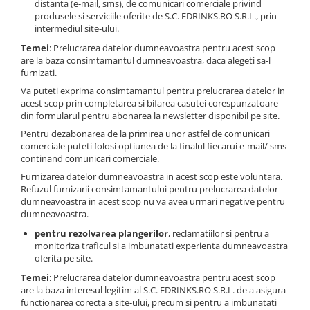
distanta (e-mail, sms), de comunicari comerciale privind
produsele si serviciile oferite de S.C. EDRINKS.RO S.R.L., prin
intermediul site-ului.
Temei
: Prelucrarea datelor dumneavoastra pentru acest scop
are la baza consimtamantul dumneavoastra, daca alegeti sa-l
furnizati.
Va puteti exprima consimtamantul pentru prelucrarea datelor in
acest scop prin completarea si bifarea casutei corespunzatoare
din formularul pentru abonarea la newsletter disponibil pe site.
Pentru dezabonarea de la primirea unor astfel de comunicari
comerciale puteti folosi optiunea de la finalul fiecarui e-mail/ sms
continand comunicari comerciale.
Furnizarea datelor dumneavoastra in acest scop este voluntara.
Refuzul furnizarii consimtamantului pentru prelucrarea datelor
dumneavoastra in acest scop nu va avea urmari negative pentru
dumneavoastra.
pentru rezolvarea plangerilor
, reclamatiilor si pentru a
monitoriza traficul si a imbunatati experienta dumneavoastra
oferita pe site.
Temei
: Prelucrarea datelor dumneavoastra pentru acest scop
are la baza interesul legitim al S.C. EDRINKS.RO S.R.L. de a asigura
functionarea corecta a site-ului, precum si pentru a imbunatati