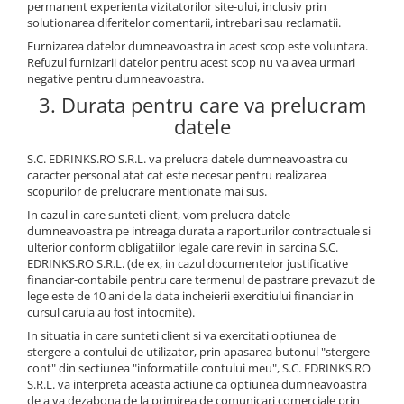
permanent experienta vizitatorilor site-ului, inclusiv prin
solutionarea diferitelor comentarii, intrebari sau reclamatii.
Furnizarea datelor dumneavoastra in acest scop este voluntara.
Refuzul furnizarii datelor pentru acest scop nu va avea urmari
negative pentru dumneavoastra.
3. Durata pentru care va prelucram
datele
S.C. EDRINKS.RO S.R.L. va prelucra datele dumneavoastra cu
caracter personal atat cat este necesar pentru realizarea
scopurilor de prelucrare mentionate mai sus.
In cazul in care sunteti client, vom prelucra datele
dumneavoastra pe intreaga durata a raporturilor contractuale si
ulterior conform obligatiilor legale care revin in sarcina S.C.
EDRINKS.RO S.R.L. (de ex, in cazul documentelor justificative
financiar-contabile pentru care termenul de pastrare prevazut de
lege este de 10 ani de la data incheierii exercitiului financiar in
cursul caruia au fost intocmite).
In situatia in care sunteti client si va exercitati optiunea de
stergere a contului de utilizator, prin apasarea butonul "stergere
cont" din sectiunea "informatiile contului meu", S.C. EDRINKS.RO
S.R.L. va interpreta aceasta actiune ca optiunea dumneavoastra
de a va dezabona de la primirea de comunicari comerciale prin