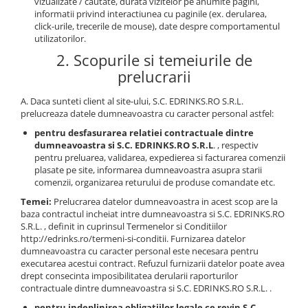
vizualizate / cautate, durata vizitelor pe anumite pagini,
informatii privind interactiunea cu paginile (ex. derularea,
click-urile, trecerile de mouse), date despre comportamentul
utilizatorilor.
2. Scopurile si temeiurile de
prelucrarii
A. Daca sunteti client al site-ului, S.C. EDRINKS.RO S.R.L.
prelucreaza datele dumneavoastra cu caracter personal astfel:
pentru desfasurarea relatiei contractuale dintre
dumneavoastra si
S.C. EDRINKS.RO S.R.L
.
, respectiv
pentru preluarea, validarea, expedierea si facturarea comenzii
plasate pe site, informarea dumneavoastra asupra starii
comenzii, organizarea returului de produse comandate etc.
Temei:
Prelucrarea datelor dumneavoastra in acest scop are la
baza contractul incheiat intre dumneavoastra si S.C. EDRINKS.RO
S.R.L. , definit in cuprinsul Termenelor si Conditiilor
http://edrinks.ro/termeni-si-conditii. Furnizarea datelor
dumneavoastra cu caracter personal este necesara pentru
executarea acestui contract. Refuzul furnizarii datelor poate avea
drept consecinta imposibilitatea derularii raporturilor
contractuale dintre dumneavoastra si S.C. EDRINKS.RO S.R.L. .
pentru indeplinirea obligatiilor legale ce revin S.C.