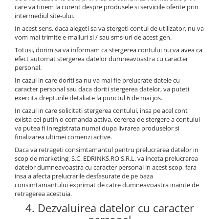
care va tinem la curent despre produsele si serviciile oferite prin
intermediul site-ului.
In acest sens, daca alegeti sa va stergeti contul de utilizator, nu va
vom mai trimite e-mailuri si / sau sms-uri de acest gen.
Totusi, dorim sa va informam ca stergerea contului nu va avea ca
efect automat stergerea datelor dumneavoastra cu caracter
personal.
In cazul in care doriti sa nu va mai fie prelucrate datele cu
caracter personal sau daca doriti stergerea datelor, va puteti
exercita drepturile detaliate la punctul 6 de mai jos.
In cazul in care solicitati stergerea contului, insa pe acel cont
exista cel putin o comanda activa, cererea de stergere a contului
va putea fi inregistrata numai dupa livrarea produselor si
finalizarea ultimei comenzi active.
Daca va retrageti consimtamantul pentru prelucrarea datelor in
scop de marketing, S.C. EDRINKS.RO S.R.L. va inceta prelucrarea
datelor dumneavoastra cu caracter personal in acest scop, fara
insa a afecta prelucrarile desfasurate de pe baza
consimtamantului exprimat de catre dumneavoastra inainte de
retragerea acestuia.
4. Dezvaluirea datelor cu caracter