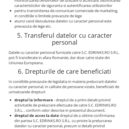
monitorizarea tendintelor de utilizare si activitate, dezvoltarea
caracteristicilor de siguranta si autentificarea utilizatorilor
pentru transmiterea de comunicari comerciale de marketing,
in conditiile si limitele prevazute de lege
atunci cand dezvaluirea datelor cu caracter personal este
prevazuta de lege etc.
5. Transferul datelor cu caracter
personal
Datele cu caracter personal furnizate catre S.C. EDRINKS.RO S.R.L.
pot fi transferate in afara Romaniei, dar doar catre state din
Uniunea Europeana.
6. Drepturile de care beneficiati
In conditiile prevazute de legislatia in materia prelucrarii datelor
cu caracter personal, in calitate de persoane vizate, beneficiati de
urmatoarele drepturi:
dreptul la informare
- dreptul de a primi detalii privind
activitatile de prelucrare efectuate de catre S.C. EDRINKS.RO
S.R.L. , conform celor descrise in prezentul document;
dreptul de acces la date
dreptul de a obtine confirmarea
din partea S.C. EDRINKS.RO S.R.L. cu privire la prelucrarea
datelor cu caracter personal, precum si detalii privind