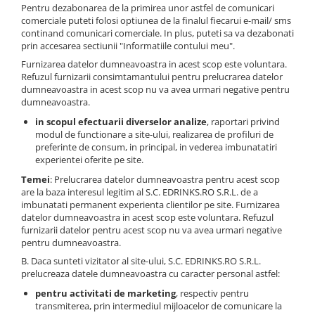
Pentru dezabonarea de la primirea unor astfel de comunicari
comerciale puteti folosi optiunea de la finalul fiecarui e-mail/ sms
continand comunicari comerciale. In plus, puteti sa va dezabonati
prin accesarea sectiunii "Informatiile contului meu".
Furnizarea datelor dumneavoastra in acest scop este voluntara.
Refuzul furnizarii consimtamantului pentru prelucrarea datelor
dumneavoastra in acest scop nu va avea urmari negative pentru
dumneavoastra.
in scopul efectuarii diverselor analize
, raportari privind
modul de functionare a site-ului, realizarea de profiluri de
preferinte de consum, in principal, in vederea imbunatatiri
experientei oferite pe site.
Temei
: Prelucrarea datelor dumneavoastra pentru acest scop
are la baza interesul legitim al S.C. EDRINKS.RO S.R.L. de a
imbunatati permanent experienta clientilor pe site. Furnizarea
datelor dumneavoastra in acest scop este voluntara. Refuzul
furnizarii datelor pentru acest scop nu va avea urmari negative
pentru dumneavoastra.
B. Daca sunteti vizitator al site-ului, S.C. EDRINKS.RO S.R.L.
prelucreaza datele dumneavoastra cu caracter personal astfel:
pentru activitati de marketing
, respectiv pentru
transmiterea, prin intermediul mijloacelor de comunicare la