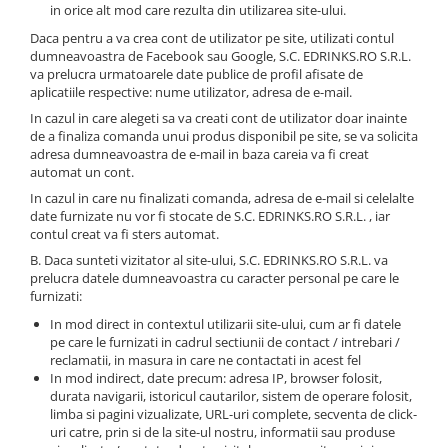
in orice alt mod care rezulta din utilizarea site-ului.
Daca pentru a va crea cont de utilizator pe site, utilizati contul
dumneavoastra de Facebook sau Google, S.C. EDRINKS.RO S.R.L.
va prelucra urmatoarele date publice de profil afisate de
aplicatiile respective: nume utilizator, adresa de e-mail.
In cazul in care alegeti sa va creati cont de utilizator doar inainte
de a finaliza comanda unui produs disponibil pe site, se va solicita
adresa dumneavoastra de e-mail in baza careia va fi creat
automat un cont.
In cazul in care nu finalizati comanda, adresa de e-mail si celelalte
date furnizate nu vor fi stocate de S.C. EDRINKS.RO S.R.L. , iar
contul creat va fi sters automat.
B. Daca sunteti vizitator al site-ului, S.C. EDRINKS.RO S.R.L. va
prelucra datele dumneavoastra cu caracter personal pe care le
furnizati:
In mod direct in contextul utilizarii site-ului, cum ar fi datele
pe care le furnizati in cadrul sectiunii de contact / intrebari /
reclamatii, in masura in care ne contactati in acest fel
In mod indirect, date precum: adresa IP, browser folosit,
durata navigarii, istoricul cautarilor, sistem de operare folosit,
limba si pagini vizualizate, URL-uri complete, secventa de click-
uri catre, prin si de la site-ul nostru, informatii sau produse