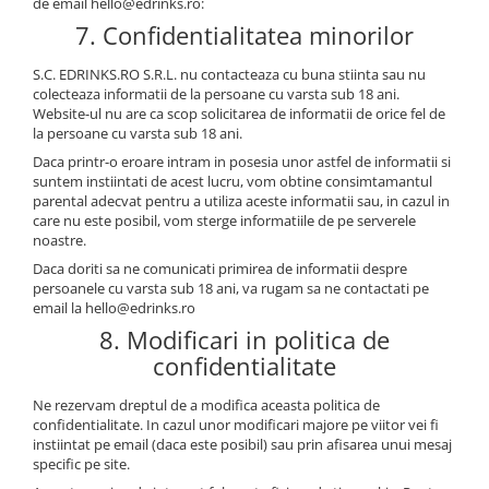
de email hello@edrinks.ro:
7. Confidentialitatea minorilor
S.C. EDRINKS.RO S.R.L. nu contacteaza cu buna stiinta sau nu
colecteaza informatii de la persoane cu varsta sub 18 ani.
Website-ul nu are ca scop solicitarea de informatii de orice fel de
la persoane cu varsta sub 18 ani.
Daca printr-o eroare intram in posesia unor astfel de informatii si
suntem instiintati de acest lucru, vom obtine consimtamantul
parental adecvat pentru a utiliza aceste informatii sau, in cazul in
care nu este posibil, vom sterge informatiile de pe serverele
noastre.
Daca doriti sa ne comunicati primirea de informatii despre
persoanele cu varsta sub 18 ani, va rugam sa ne contactati pe
email la hello@edrinks.ro
8. Modificari in politica de
confidentialitate
Ne rezervam dreptul de a modifica aceasta politica de
confidentialitate. In cazul unor modificari majore pe viitor vei fi
instiintat pe email (daca este posibil) sau prin afisarea unui mesaj
specific pe site.