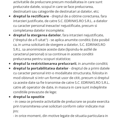
activitatile de prelucrare precum modalitatea in care sunt
prelucrate datele, scopul in care se face prelucrarea,
destinatarii sau categoriile de destinatari ai datelor, etc;
dreptul la rectificare
- dreptul de a obtine corectarea, fara
intarzieri justificate, de catre S.C. EDRINKS.RO S.R.L. a datelor
cu caracter personal inexacte/ nejustificate, precum si
completarea datelor incomplete;
dreptul la stergerea datelor
, fara intarzieri nejustificate,
("dreptul de a fi uitat") - se aplica anumite conditii; Este posibil
ca, in urma solicitarii de stergere a datelor, S.C. EDRINKS.RO
S.R.L. sa anonimizeze aceste date (lipsindu-le astfel de
caracterul personal) si sa continue in aceste conditii
prelucrarea pentru scopuri statistice;
dreptul la restrictionarea prelucrarii
, in anumite conditii;
dreptul la portabilitatea datelor
- dreptul de a primi datele
cu caracter personal intr-o modalitate structurata, folosita in
mod obisnuit si intr-un format usor de citit, precum si dreptul
ca aceste date sa fie transmise de catre S.C. EDRINKS.RO S.R.L.
catre alt operator de date, in masura in care sunt indeplinite
conditiile prevazute de lege;
dreptul la opozitie
- in ceea ce priveste activitatile de prelucrare se poate exercita
prin transmiterea unei solicitari conform celor indicate mai
jos;
- in orice moment, din motive legate de situatia particulara in