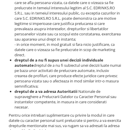
care se afla persoana vizata, ca datele care o vizeaza sa fie
prelucrate in temeiul interesului legitim al S.C. EDRINKS.RO
S.R.L. sau in temeiul interesului public, cu exceptia cazurilor in
care S.C. EDRINKS.RO S.R.L. poate demonstra ca are motive
legitime si imperioase care justifica prelucarea si care
prevaleaza asupra intereselor, drepturilor si libertatilor
persoanelor vizate sau ca scopul este constatarea, exercitarea
sau apararea unui drept in instanta;
- in orice moment, in mod gratuit si fara nicio justificare, ca
datele care o vizeaza sa fie prelucrate in scop de marketing
direct.
dreptul de a nu fi supus unei decizii individuale
automate
dreptul de a nu fi subiectul unei decizii luate numai
pe baza unor activitati de prelucrare automate, inclusiv
crearea de profiluri, care produce efecte juridice care privesc
persoana vizata sau o afecteaza in mod similar intr-o masura
semnificativa;
dreptul de a va adresa Autoritatii
Nationale de
supraveghere a Prelucrarii Datelor cu Caracter Personal sau
instantelor competente, in masura in care considerati
necesar.
Pentru orice intrebari suplimentare cu privire la modul in care
datele cu caracter personal sunt prelucrate si pentru a va exercita
drepturile mentionate mai sus, va rugam sa va adresati la adresa