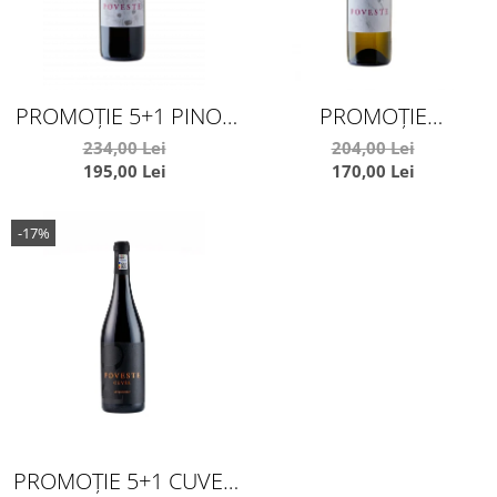
PROMOȚIE 5+1 PINOT
PROMOȚIE
NOIR 2020
5+1MUSTOASĂ DE
234,00 Lei
204,00 Lei
195,00 Lei
170,00 Lei
MĂDERAT 2022
-17%
PROMOȚIE 5+1 CUVEE