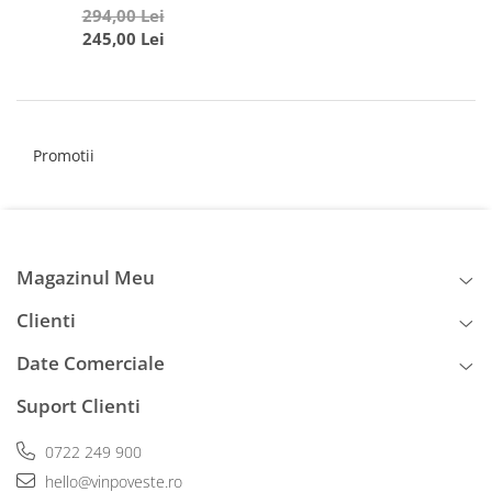
ROȘU DE MINIȘ
294,00 Lei
245,00 Lei
MĂDERAT
Promotii
Magazinul Meu
Clienti
Date Comerciale
Suport Clienti
0722 249 900
hello@vinpoveste.ro