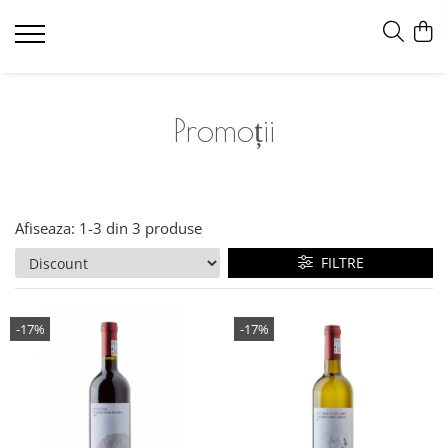
Promoții
Afiseaza:
1-
3
din
3
produse
FILTRE
-17%
-17%