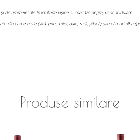
 și de aromelesale fructatede vișine și coacăze negre, ușor acidulate.
 din carne roșie (vită, porc, miel, oaie, rață, gâscă) sau cărnuri albe (pui
Produse similare