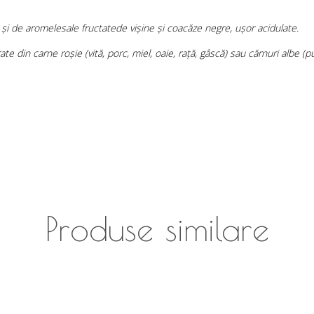
 și de aromelesale fructatede vișine și coacăze negre, ușor acidulate.
 din carne roșie (vită, porc, miel, oaie, rață, gâscă) sau cărnuri albe (pui
Produse similare