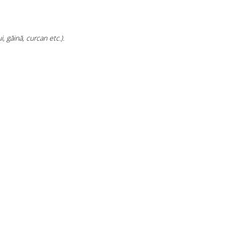
, găină, curcan etc.).