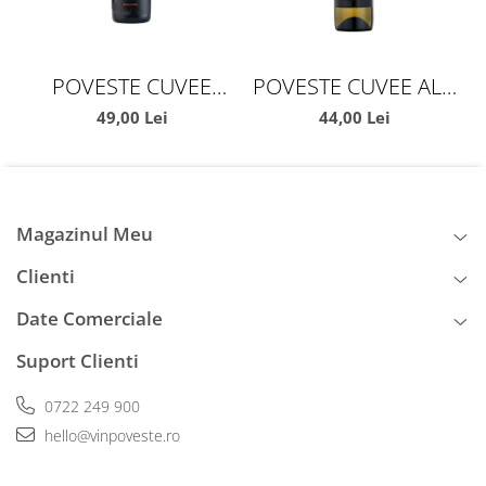
POVESTE CUVEE
POVESTE CUVEE ALB
ROȘU DE MINIȘ
DE MINIȘ MADERAT
49,00 Lei
44,00 Lei
MĂDERAT
Magazinul Meu
Clienti
Date Comerciale
Suport Clienti
0722 249 900
hello@vinpoveste.ro